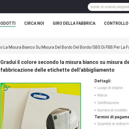
RODOTTI
CIRCA NOI
GIRO DELLA FABBRICA
CONTROLLO 
do La Misura Bianco Su Misura Del Bordo Del Bordo/SBS Di FBB Per La F
Gradui il colore secondo la misura bianco su misura d
fabbricazione delle etichette dell'abbigliamento
Dettagli:
Luogo di origine:
Marca:
Certificazione:
Numero di modello:
Termini di pagame
Quantità di ordine 