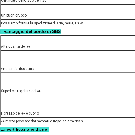
Certificato dello SGS del FSC
Un buon gruppo
Possiamo fornire la spedizione di aria, mare, EXW
Il vantaggio del bordo di SBS
Alta qualità del ♦♦
♦♦ di antiarricciatura
Superficie regolare del ♦♦
Il prezzo del ♦♦ è buono
♦♦ molto popolare dai mercati europei ed americani
La certificazione da noi