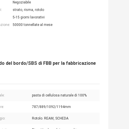
Negoziabile
i:
strato, risma, rotolo
5-15 giorni lavorativi
azione:
50000 tonnellate al mese
do del bordo/SBS di FBB per la fabbricazione
ale:
pasta di cellulosa naturale di 100%
re:
787/889/1092/1194mm
gio:
Rotolo. REAM, SCHEDA