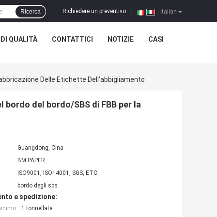
Richiedere un preventivo
Ricerca
|
Italian
DI QUALITÀ
CONTATTICI
NOTIZIE
CASI
abbricazione Delle Etichette Dell'abbigliamento
el bordo del bordo/SBS di FBB per la
Guangdong, Cina
BM PAPER
ISO9001, ISO14001, SGS, ETC.
bordo degli sbs
nto e spedizione:
minimo:
1 tonnellata