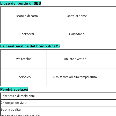
L'uso del bordo di SBS
Scatola di carta
Carta di nome
Bookcover
Calendario
La caratteristica del bordo di SBS
whitecolor
Un lato rivestito
Ecologico
Resistente ad alta temperatura
Perché scelgaci
Esperienza di molti anni
24 ore per servizio
Buona qualità