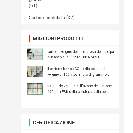
(61)
Cartone ondulato
(37)
MIGLIORI PRODOTTI
cartone vergine della cellulosa della polpa
di bianco di 400GSM 100% per la
fabbricazione della scatola della pillola
Il cartone bianco GC1 della polpa del
vergine di 100% per il lato di grammo uno
del contenitore di regalo 300 ha ricoperto
risguardo vergine dell'avorio del cartone
400gsm FBB della cellulosa della polpa
di 100%
CERTIFICAZIONE