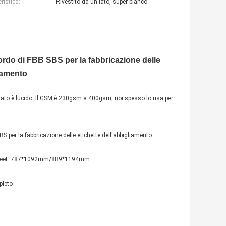
ristica:
Rivestito da un lato, super bianco
bordo di FBB SBS per la fabbricazione delle
liamento
un lato è lucido. Il GSM è 230gsm a 400gsm, noi spesso lo usa per
 per la fabbricazione delle etichette dell'abbigliamento.
mSheet: 787*1092mm/889*1194mm
pleto