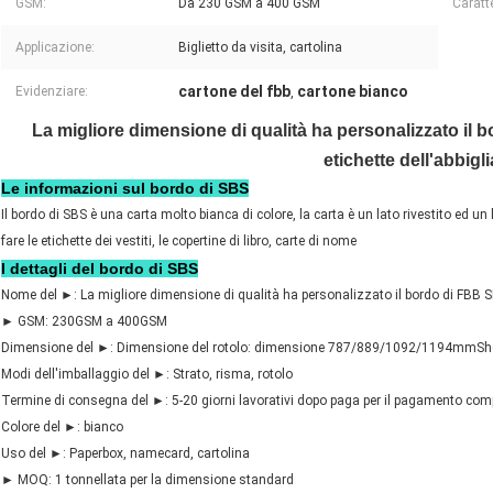
GSM:
Da 230 GSM a 400 GSM
Caratte
Applicazione:
Biglietto da visita, cartolina
cartone del fbb
cartone bianco
Evidenziare:
,
La migliore dimensione di qualità ha personalizzato il 
etichette dell'abbig
Le informazioni sul bordo di SBS
Il bordo di SBS è una carta molto bianca di colore, la carta è un lato rivestito ed 
fare le etichette dei vestiti, le copertine di libro, carte di nome
I dettagli del bordo di SBS
Nome del ►: La migliore dimensione di qualità ha personalizzato il bordo di FBB SBS
► GSM: 230GSM a 400GSM
Dimensione del ►: Dimensione del rotolo: dimensione 787/889/1092/1194m
Modi dell'imballaggio del ►: Strato, risma, rotolo
Termine di consegna del ►: 5-20 giorni lavorativi dopo paga per il pagamento com
Colore del ►: bianco
Uso del ►: Paperbox, namecard, cartolina
► MOQ: 1 tonnellata per la dimensione standard