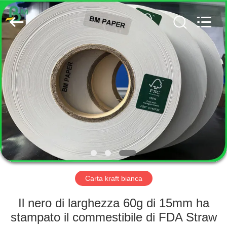
2026
GUANGZHOU
BMPAPER
CO.,
LTD..
All
Rights
Reserved.
CASA
PRODOTTI
CIRCA
NOI
GIRO
DELLA
Carta kraft bianca
FABBRICA
Il nero di larghezza 60g di 15mm ha
stampato il commestibile di FDA Straw