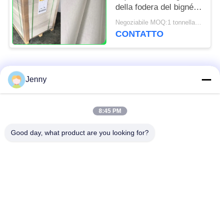
della fodera del bigné
per la cucina del forno
Negoziabile MOQ:1 tonnellata per la dimensione comune & 10 tonnellate per la dimensione speciale
foggia 31 - 38gsm
CONTATTO
Categorie popolari
Tutti
Jenny
rotolo marrone della
8:45 PM
carta kraft bianca
carta kraft
Good day, what product are you looking for?
bordo della fodera di
Carta patinata del PE
Kraft
Carta patinata di
Carta offset
lucentezza