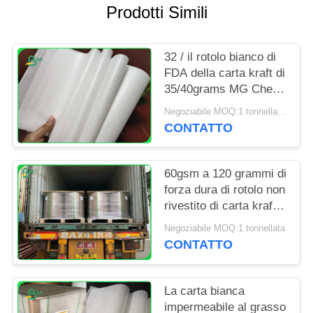
PRIVACY
Prodotti Simili
POLICY
32 / il rotolo bianco di
FDA della carta kraft di
35/40grams MG Che
imballa per
Negoziabile MOQ:1 tonnellata per la dimensione speciale
l'imballaggio scheggia
CONTATTO
60gsm a 120 grammi di
forza dura di rotolo non
rivestito di carta kraft
candeggiata per la
Negoziabile MOQ:1 tonnellata
borsa di drogheria
CONTATTO
La carta bianca
impermeabile al grasso