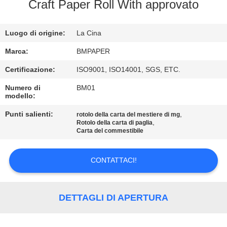
CONTROLLO
Craft Paper Roll With approvato
DI
Luogo di origine:
La Cina
QUALITÀ
Marca:
BMPAPER
CONTATTICI
Certificazione:
ISO9001, ISO14001, SGS, ETC.
Numero di
BM01
modello:
NOTIZIE
Punti salienti:
,
rotolo della carta del mestiere di mg
,
Rotolo della carta di paglia
CASI
Carta del commestibile
CONTATTACI!
MAPPA
DEL
SITO
DETTAGLI DI APERTURA