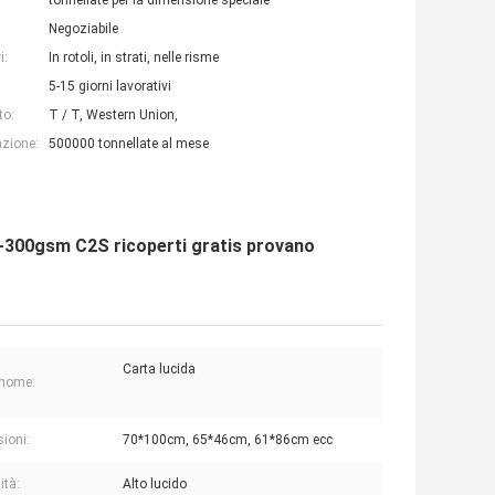
tonnellate per la dimensione speciale
Negoziabile
i:
In rotoli, in strati, nelle risme
5-15 giorni lavorativi
to:
T / T, Western Union,
azione:
500000 tonnellate al mese
m -300gsm C2S ricoperti gratis provano
Carta lucida
o nome:
ioni:
70*100cm, 65*46cm, 61*86cm ecc
ità:
Alto lucido