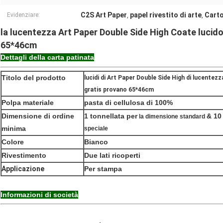
C2S Art Paper
papel rivestito di arte
Carto
Evidenziare:
,
,
la lucentezza Art Paper Double Side High Coate lucid
65*46cm
Dettagli della carta patinata
Titolo del prodotto
lucidi di Art Paper Double Side High di lucente
gratis provano 65*46cm
Polpa materiale
pasta di cellulosa di 100%
Dimensione di ordine
1 tonnellata per
& 10
la dimensione standard
minima
speciale
Colore
Bianco
Rivestimento
Due lati ricoperti
Applicazione
Per stampa
Informazioni di società