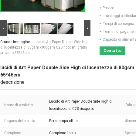
Prezzo:
Imballaggi particolar
Tempi di consegna:
Termini di pagamen
Capacità di aliment
Grande immagine :
lucidi di Art Paper Double Side High
di lucentezza di 80gsm -300gsm C2S ricoperti gratis
Contatto
provano 65*46cm
lucidi di Art Paper Double Side High di lucentezza di 80gs
65*46cm
descrizione
Lucido di Art Paper Double Side High di
Nome di prodotto:
L'altr
lucentezza di C2S ricoperto
Usgaes della carta:
Per stampa offset
dimens
Campione:
Campione libero
Special