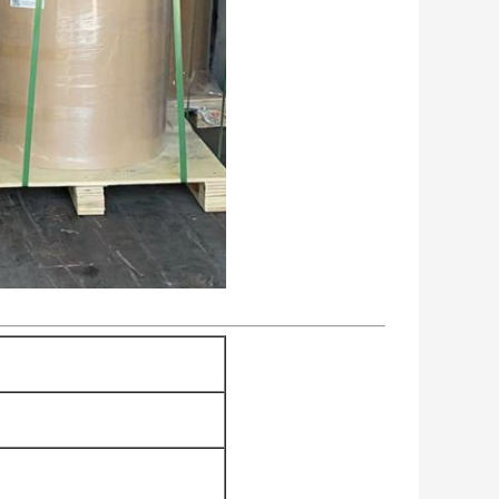
a
otto