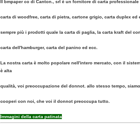
Il bmpaper co di Canton., srl è un fornitore di carta professional
carta di woodfree, carta di pietra, cartone grigio, carta duplex e
sempre più i prodotti quale la carta di paglia, la carta kraft del co
carta dell'hamburger, carta del panino ed ecc.
La nostra carta è molto popolare nell'intero mercato, con il sistem
è alta
qualità, voi preoccupazione del donnot. allo stesso tempo, siamo b
cooperi con noi, che voi il donnot preoccupa tutto.
Immagini della carta patinata