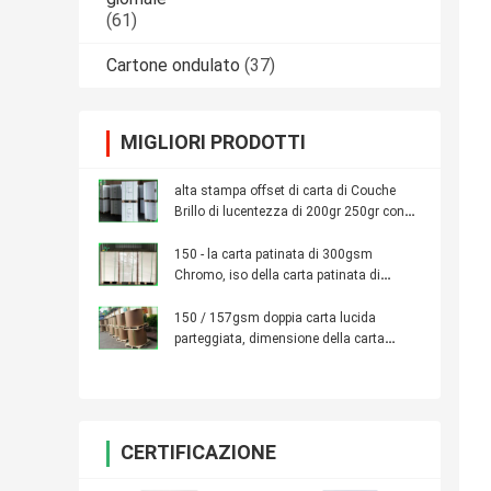
(61)
Cartone ondulato
(37)
MIGLIORI PRODOTTI
alta stampa offset di carta di Couche
Brillo di lucentezza di 200gr 250gr con
entrambi i lati ricoperti
150 - la carta patinata di 300gsm
Chromo, iso della carta patinata di
Matt/strato/rotolo ha approvato
150 / 157gsm doppia carta lucida
parteggiata, dimensione della carta
patinata di C2S su misura
CERTIFICAZIONE