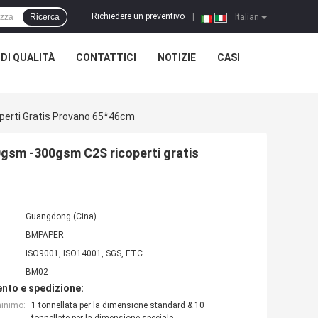
Richiedere un preventivo
Ricerca
|
Italian
DI QUALITÀ
CONTATTICI
NOTIZIE
CASI
operti Gratis Provano 65*46cm
80gsm -300gsm C2S ricoperti gratis
Guangdong (Cina)
BMPAPER
ISO9001, ISO14001, SGS, ETC.
BM02
nto e spedizione:
minimo:
1 tonnellata per la dimensione standard & 10