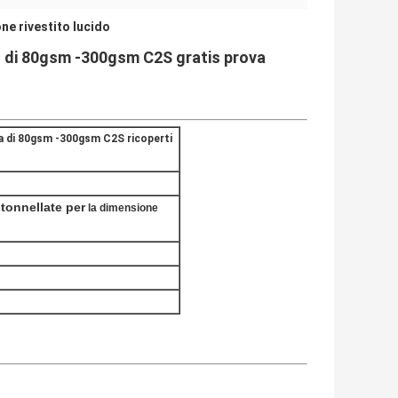
ne rivestito lucido
o di 80gsm -300gsm C2S gratis prova
zza di 80gsm -300gsm C2S ricoperti
 tonnellate per
la dimensione