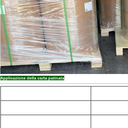
Applicazione della carta patinata
Carta di nome
Copertura del taccuino
Marchio di fabbric
Rivista
Opuscolo del prod
Immagini a colori