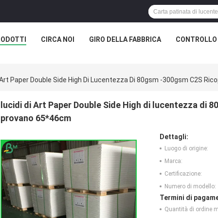
RODOTTI
CIRCA NOI
GIRO DELLA FABBRICA
CONTROLLO 
i Art Paper Double Side High Di Lucentezza Di 80gsm -300gsm C2S Ric
lucidi di Art Paper Double Side High di lucentezza di 
provano 65*46cm
Dettagli:
Luogo di origine:
Marca:
Certificazione:
Numero di modello:
Termini di pagame
Quantità di ordine 