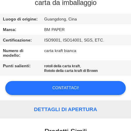
CONTROLLO
carta da imballaggio
DI
Luogo di origine:
Guangdong, Cina
QUALITÀ
Marca:
BM PAPER
CONTATTICI
Certificazione:
ISO9001, ISO14001, SGS, ETC.
Numero di
carta kraft bianca
modello:
NOTIZIE
Punti salienti:
,
rotoli della carta kraft
Rotolo della carta kraft di Brown
CASI
CONTATTACI!
MAPPA
DEL
DETTAGLI DI APERTURA
SITO