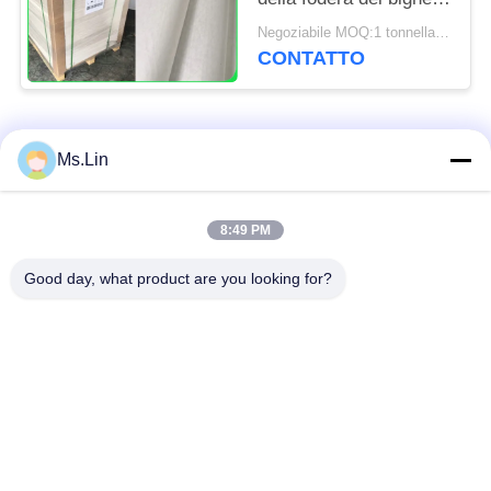
per la cucina del forno
Negoziabile MOQ:1 tonnellata per la dimensione comune & 10 tonnellate per la dimensione speciale
foggia 31 - 38gsm
CONTATTO
Categorie popolari
Tutti
Ms.Lin
rotolo marrone della
8:49 PM
carta kraft bianca
carta kraft
Good day, what product are you looking for?
bordo della fodera di
Carta patinata del PE
Kraft
Carta patinata di
Carta offset
lucentezza