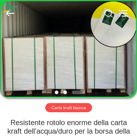
2026
GUANGZHOU
BMPAPER
CO.,
LTD..
All
Rights
Reserved.
CASA
PRODOTTI
CIRCA
NOI
GIRO
DELLA
Carta kraft bianca
FABBRICA
Resistente rotolo enorme della carta
kraft dell'acqua/duro per la borsa della