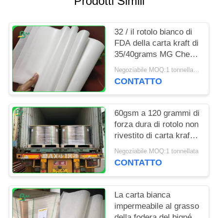
Prodotti Simili
PRIVACY
POLICY
32 / il rotolo bianco di
FDA della carta kraft di
35/40grams MG Che
imballa per
Negoziabile MOQ:1 tonnellata per la dimensione speciale
l'imballaggio scheggia
CONTATTO
60gsm a 120 grammi di
forza dura di rotolo non
rivestito di carta kraft
candeggiata per la
Negoziabile MOQ:1 tonnellata
borsa di drogheria
CONTATTO
La carta bianca
impermeabile al grasso
della fodera del bigné