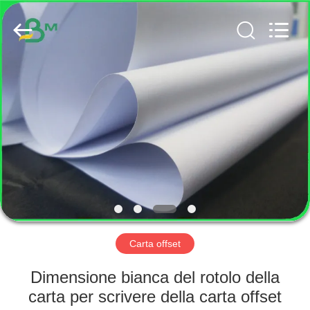
2026
GUANGZHOU
BMPAPER
CO.,
LTD..
All
Rights
Reserved.
CASA
PRODOTTI
CIRCA
NOI
GIRO
DELLA
Carta offset
FABBRICA
Dimensione bianca del rotolo della
carta per scrivere della carta offset