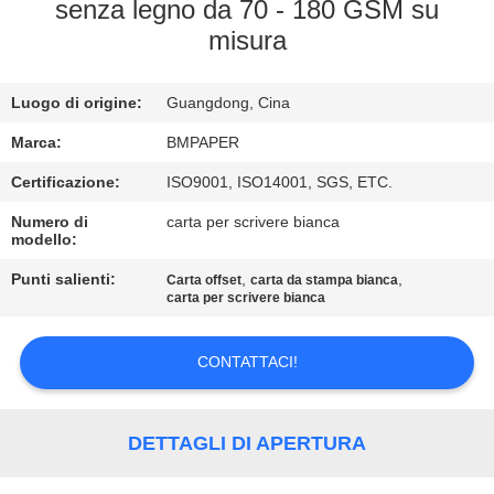
CONTROLLO
senza legno da 70 - 180 GSM su
misura
DI
QUALITÀ
Luogo di origine:
Guangdong, Cina
CONTATTICI
Marca:
BMPAPER
Certificazione:
ISO9001, ISO14001, SGS, ETC.
NOTIZIE
Numero di
carta per scrivere bianca
modello:
Punti salienti:
,
,
CASI
Carta offset
carta da stampa bianca
carta per scrivere bianca
MAPPA
CONTATTACI!
DEL
SITO
DETTAGLI DI APERTURA