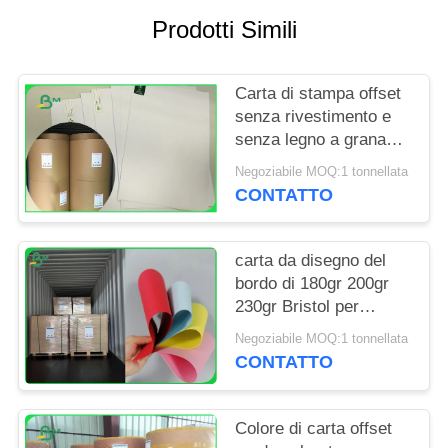
PRIVACY
Prodotti Simili
POLICY
Carta di stampa offset
senza rivestimento e
senza legno a grana
lunga, con elevata
Negoziabile MOQ:1 tonnellata
bianchezza
CONTATTO
carta da disegno del
bordo di 180gr 200gr
230gr Bristol per
rendere le alette di
Negoziabile MOQ:1 tonnellata
filatoio degradabili
CONTATTO
Colore di carta offset