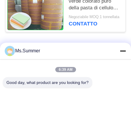
verde colorato puro
della pasta di cellulosa
del FSC designato
Negoziabile MOQ:1 tonnellata
70CM 100CM
CONTATTO
Categorie popolari
Tutti
Ms.Summer
rotolo marrone della
6:39 AM
carta kraft bianca
carta kraft
Good day, what product are you looking for?
bordo della fodera di
Carta patinata del PE
Kraft
Carta patinata di
Carta offset
lucentezza