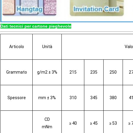
Dati tecnici per cartone pieghevole
Articolo
Unità
Valo
Grammato
g/m2 ± 3%
215
235
250
2
Spessore
mm ± 3%
310
345
380
4
CD
≥ 40
≥ 45
≥ 53
≥ 
mNm