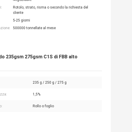
i:
Rotolo, strato, risma o secondo la richiesta del
cliente
5-25 giorni
azione:
500000 tonnellate al mese
bordo 235gsm 275gsm C1S di FBB alto
235 g / 250 g / 275 g
zza:
1,5%
o:
Rollo o foglio