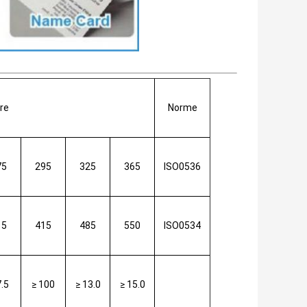
re
Norme
75
295
325
365
ISO0536
15
415
485
550
ISO0534
7.5
≥ 100
≥ 13.0
≥ 15.0