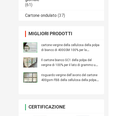
(61)
Cartone ondulato
(37)
MIGLIORI PRODOTTI
cartone vergine della cellulosa della polpa
di bianco di 400GSM 100% per la
fabbricazione della scatola della pillola
Il cartone bianco GC1 della polpa del
vergine di 100% per il lato di grammo uno
del contenitore di regalo 300 ha ricoperto
risguardo vergine dell'avorio del cartone
400gsm FBB della cellulosa della polpa
di 100%
CERTIFICAZIONE