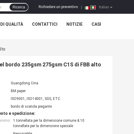
Richiedere un preventivo
Ricerca
|
Italian
DI QUALITÀ
CONTATTICI
NOTIZIE
CASI
lto
B del bordo 235gsm 275gsm C1S di FBB alto
Guangdong Cina
BM paper
ISO9001, ISO14001, SGS, ETC.
bordo di scatola piegante
nto e spedizione:
minimo:
1 tonnellata per la dimensione comune & 10
tonnellate per la dimensione speciale
Negoziabile