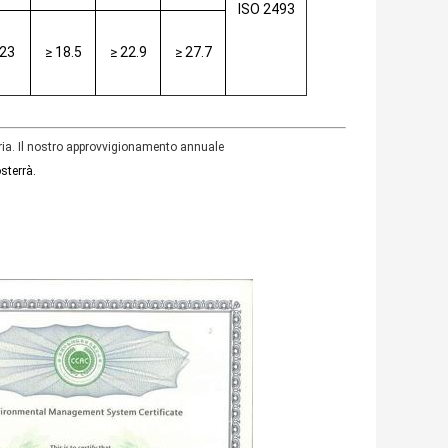
ISO 2493
123
≥ 18.5
≥ 22.9
≥ 27.7
ria. Il nostro approvvigionamento annuale
sterrà.