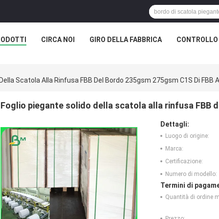
RODOTTI
CIRCA NOI
GIRO DELLA FABBRICA
CONTROLLO 
 Della Scatola Alla Rinfusa FBB Del Bordo 235gsm 275gsm C1S Di FBB A
Foglio piegante solido della scatola alla rinfusa FB
Dettagli:
Luogo di origine:
Marca:
Certificazione:
Numero di modello:
Termini di pagame
Quantità di ordine 
Prezzo: