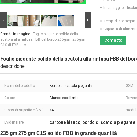
Imballaggi particolar
Tempi di consegna:
Capacità di aliment
Grande immagine :
Foglio piegante solido della
scatola alla rinfusa FBB del bordo 235gsm 275gsm
Contatto
C1S di FBB alto
Foglio piegante solido della scatola alla rinfusa FBB del 
descrizione
Nome del prodotto:
Bordo di scatola piegante
GSM:
Colore:
Bianco eccellente
Rovere
Gloss di superficie (75°):
≥40
modul
cartone bianco
bordo di scatola piegante
Evidenziare:
,
235 gm 275 gm C1S solido FBB in grande quantità