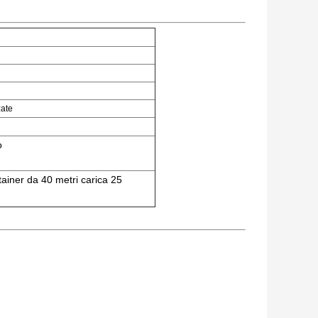
zate
o
tainer da 40 metri carica 25