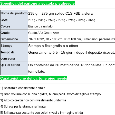
Specifica del cartone a scatola pieghevole
235 gm 275 gm solido C1S FBB a sfera
Nome del prodotto
GSM
215g / 235g / 250g / 275g / 295g / 325g / 365g
Colore
Bianco da un lato
Grado
Grado AA / Grado AAA
Dimensione
787 x 1092, 70 x 100 cm, 80 x 100 cm, Dimensioni personaliz
Stampa a flexografia o a offset
Stampa
Generalmente è 5 - 15 giorni dopo il deposito ricevut
Tempo di
consegna
Un container da 20 metri carica 18 tonnellate, un con
QTY di carico
tonnellate.
Caratteristiche del cartone pieghevole
1) Sostanza consistente e pinza
2) Gran volume con buona rigidità, buono per il lavoro di taglio a stampo
3) Alto colore bianco con rivestimento uniforme
4) Suface per la stampa raffinata
5) Brillantezza costante con colori vivaci e immagine nitida