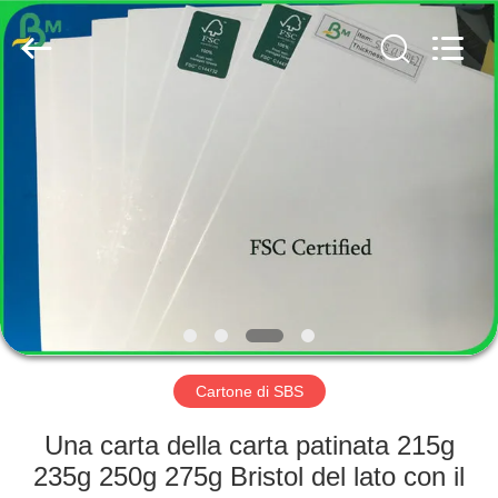
2026
GUANGZHOU
BMPAPER
CO.,
LTD..
All
Rights
Reserved.
CASA
PRODOTTI
CIRCA
NOI
GIRO
DELLA
Cartone di SBS
FABBRICA
Una carta della carta patinata 215g
235g 250g 275g Bristol del lato con il