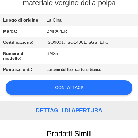
CONTROLLO
materiale vergine della polpa
DI
Luogo di origine:
La Cina
QUALITÀ
Marca:
BMPAPER
CONTATTICI
Certificazione:
ISO9001, ISO14001, SGS, ETC.
Numero di
BM25
modello:
NOTIZIE
Punti salienti:
,
cartone del fbb
cartone bianco
CASI
CONTATTACI!
MAPPA
DEL
DETTAGLI DI APERTURA
SITO
Prodotti Simili