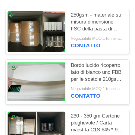
PRIVACY
POLICY
250gsm - materiale su
misura dimensione
FSC della pasta di
cellulosa del bordo di
Negoziabile MOQ:1 tonnellata per la dimensione speciale & 10 tonnellate per la dimensione standard
400gsm FBB approvato
CONTATTO
Bordo lucido ricoperto
lato di bianco uno FBB
per le scatole 210gsm
a 350gsm su misura
Negoziabile MOQ:1 tonnellata per la dimensione standard & 10 tonnellate per la dimensione speciale
CONTATTO
230 - 350 gm Cartone
pieghevole / Carta
rivestita C1S 645 * 920