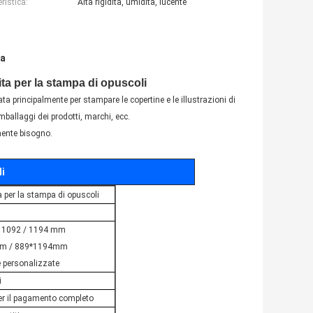
ristica:
Alta rigidità, umidità, lucente
ta
ta per la stampa di opuscoli
zzata principalmente per stampare le copertine e le illustrazioni di
 imballaggi dei prodotti, marchi, ecc.
ente bisogno.
li
 per la stampa di opuscoli
 / 1092 / 1194 mm
2mm / 889*1194mm
 personalizzate
i
per il pagamento completo