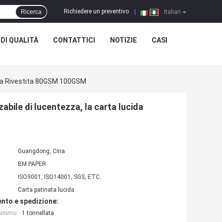
Richiedere un preventivo
Ricerca
|
Italian
DI QUALITÀ
CONTATTICI
NOTIZIE
CASI
ida Rivestita 80GSM 100GSM
abile di lucentezza, la carta lucida
Guangdong, Cina
BM PAPER
ISO9001, ISO14001, SGS, ETC.
Carta patinata lucida
nto e spedizione:
minimo:
1 tonnellata