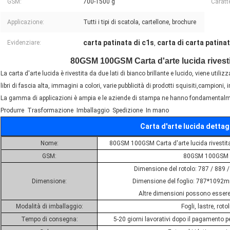
GSM:
700-1500 g
Caratte
Applicazione:
Tutti i tipi di scatola, cartellone, brochure
carta patinata di c1s
carta di carta patina
Evidenziare:
,
80GSM 100GSM Carta d'arte lucida rivesti
La carta d'arte lucida è rivestita da due lati di bianco brillante e lucido, viene utili
libri di fascia alta, immagini a colori, varie pubblicità di prodotti squisiti,campioni,
La gamma di applicazioni è ampia e le aziende di stampa ne hanno fondamentalm
Produrre ️ Trasformazione ️ Imballaggio ️ Spedizione ️ In mano
Carta d'arte lucida dettag
Nome:
80GSM 100GSM Carta d'arte lucida rivestita
GSM:
80GSM 100GSM
Dimensione del rotolo: 787 / 889
Dimensione:
Dimensione del foglio: 787*109
Altre dimensioni possono essere
Modalità di imballaggio:
Fogli, lastre, rotol
Tempo di consegna:
5-20 giorni lavorativi dopo il pagamento 