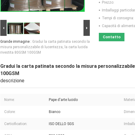
Prezzo:
Imballaggi particolar
Tempi di consegna:
Capacità di aliment
Contatto
Grande immagine :
Gradui la carta patinata secondo la
misura personalizzabile di lucentezza, la carta lucida
rivestita 80GSM 100GSM
Gradui la carta patinata secondo la misura personalizzabile
100GSM
descrizione
Nome:
Pape d'arte lucido
Materi
Colore:
Bianco
Dimen
Certicification:
ISO DELLO SGS
Imball