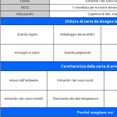
Colore:
Entrambi i lati sono riv
MOQ:
1 tonnellata per le nostre dime
Utilizzando:
Copertine di libri, ma
Utilizzo di carta da disegno l
Scatola regalo
imballaggio del prodotto
Immagini a colori
Scatola pieghevole
Caratteristica della carta di art
Amico dell'ambiente
Entrambi i lati sono lucidi.
entrambi i lati sono rivestiti
Resistente alle alte temperature
Perché scegliere noi