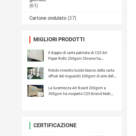
(61)
Cartone ondulato
(37)
MIGLIORI PRODOTTI
Il doppio di carta patinata di C2S Art
Paper Rolls 250gsm Chrome ha
parteggiato lucido
Rotolo rivestito lucido bianco della carta
offset del risguardo 200gsm di arte della
pianura C2S
La lucentezza Art Board 200gsm a
300gsm ha ricoperto C2S Bristol Matt
Paper per l'illustrazione
CERTIFICAZIONE