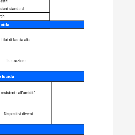
estiti
nsioni standard
rchi
ucida
Libri di fascia alta
illustrazione
e lucida
resistente all'umidità
Dispositivi diversi