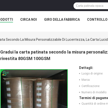
RODOTTI
CIRCA NOI
GIRO DELLA FABBRICA
CONTROLLO 
nata Secondo La Misura Personalizzabile Di Lucentezza, La Carta Luc
Gradui la carta patinata secondo la misura personalizz
rivestita 80GSM 100GSM
Dettagli:
Luogo di origine:
Marca:
Certificazione:
Numero di modello:
Termini di pagame
Quantità di ordine 