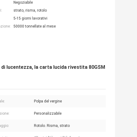
Negoziabile
i:
strato, risma, rotolo
5-15 giorni lavorativi
azione:
50000 tonnellate al mese
 di lucentezza, la carta lucida rivestita 80GSM
ale:
Polpa del vergine
sione:
Personalizzabile
aggio:
Rotolo. Risma, strato