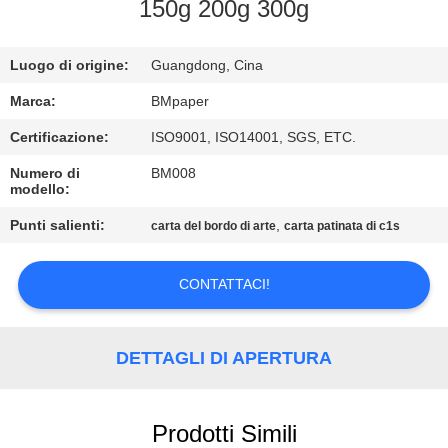
CONTROLLO
150g 200g 300g
DI
Luogo di origine:
Guangdong, Cina
QUALITÀ
Marca:
BMpaper
CONTATTICI
Certificazione:
ISO9001, ISO14001, SGS, ETC.
Numero di
BM008
modello:
NOTIZIE
Punti salienti:
,
carta del bordo di arte
carta patinata di c1s
CASI
CONTATTACI!
MAPPA
DEL
DETTAGLI DI APERTURA
SITO
Prodotti Simili