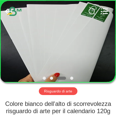
2026
GUANGZHOU
BMPAPER
CO.,
LTD..
All
Rights
Reserved.
CASA
PRODOTTI
CIRCA
NOI
GIRO
DELLA
Risguardo di arte
FABBRICA
Colore bianco dell'alto di scorrevolezza
risguardo di arte per il calendario 120g