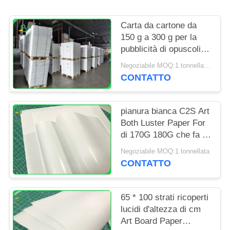
PRIVACY
POLICY
Carta da cartone da
150 g a 300 g per la
pubblicità di opuscoli
bianchi
Negoziabile MOQ:1 tonnellata per la dimensione comune & 10 tonnellate per la dimensione speciale
CONTATTO
pianura bianca C2S Art
Both Luster Paper For
di 170G 180G che fa le
azione della copertura
Negoziabile MOQ:1 tonnellata
CONTATTO
65 * 100 strati ricoperti
lucidi d'altezza di cm
Art Board Paper