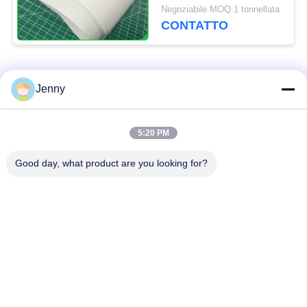
100GSM 130GSM
Negoziabile MOQ:1 tonnellata
CONTATTO
Categorie popolari
Tutti
Jenny
rotolo marrone della
5:20 PM
carta kraft bianca
carta kraft
Good day, what product are you looking for?
bordo della fodera di
Carta patinata del PE
Kraft
Carta patinata di
Carta offset
lucentezza
Carta non rivestita di
Cartone di SBS