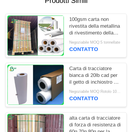
Prodotti Simili
PRIVACY
POLICY
100gsm carta non
rivestita della metallina
di rivestimento della
carta di tracciatore del
Negoziabile MOQ:5 tonnellate
progetto cad 70gsm
CONTATTO
Carta di tracciatore
bianca di 20lb cad per
il getto di inchiostro 24"
Rolls di X 150' 4 per
Negoziabile MOQ:Rotolo 10 per la dimensione regolare
cartone
CONTATTO
alta carta di tracciatore
di forza di resistenza di
60g 70g 80g per la