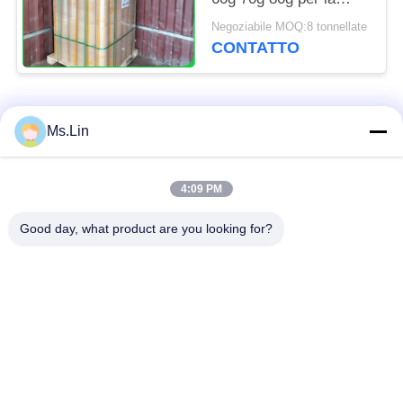
stanza di taglio
Negoziabile MOQ:8 tonnellate
dell'indumento
CONTATTO
Categorie popolari
Tutti
Ms.Lin
rotolo marrone della
4:09 PM
carta kraft bianca
carta kraft
Good day, what product are you looking for?
bordo della fodera di
Carta patinata del PE
Kraft
Carta patinata di
Carta offset
lucentezza