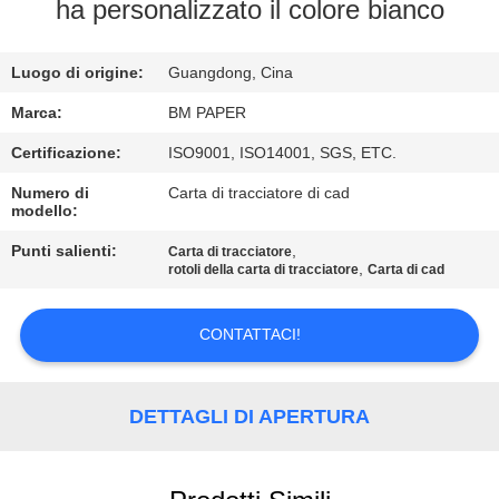
CONTROLLO
ha personalizzato il colore bianco
DI
Luogo di origine:
Guangdong, Cina
QUALITÀ
Marca:
BM PAPER
CONTATTICI
Certificazione:
ISO9001, ISO14001, SGS, ETC.
Numero di
Carta di tracciatore di cad
modello:
NOTIZIE
Punti salienti:
,
Carta di tracciatore
,
rotoli della carta di tracciatore
Carta di cad
CASI
CONTATTACI!
MAPPA
DEL
DETTAGLI DI APERTURA
SITO