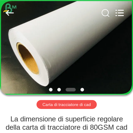
2026
GUANGZHOU
BMPAPER
CO.,
LTD..
All
Rights
Reserved.
CASA
PRODOTTI
CIRCA
NOI
GIRO
DELLA
Carta di tracciatore di cad
FABBRICA
La dimensione di superficie regolare
della carta di tracciatore di 80GSM cad