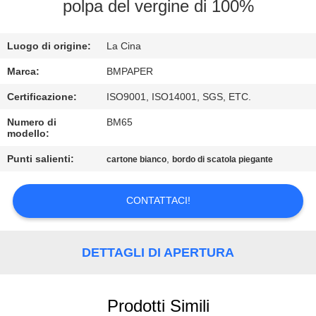
CONTROLLO
polpa del vergine di 100%
DI
Luogo di origine:
La Cina
QUALITÀ
Marca:
BMPAPER
CONTATTICI
Certificazione:
ISO9001, ISO14001, SGS, ETC.
Numero di
BM65
modello:
NOTIZIE
Punti salienti:
,
cartone bianco
bordo di scatola piegante
CASI
CONTATTACI!
MAPPA
DEL
DETTAGLI DI APERTURA
SITO
Prodotti Simili