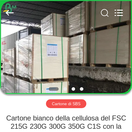
2026
GUANGZHOU
BMPAPER
CO.,
LTD..
All
Rights
Reserved.
CASA
PRODOTTI
CIRCA
NOI
GIRO
DELLA
Cartone di SBS
FABBRICA
Cartone bianco della cellulosa del FSC
215G 230G 300G 350G C1S con la