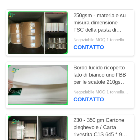
PRIVACY
POLICY
250gsm - materiale su
misura dimensione
FSC della pasta di
cellulosa del bordo di
Negoziabile MOQ:1 tonnellata per la dimensione speciale & 10 tonnellate per la dimensione standard
400gsm FBB approvato
CONTATTO
Bordo lucido ricoperto
lato di bianco uno FBB
per le scatole 210gsm
a 350gsm su misura
Negoziabile MOQ:1 tonnellata per la dimensione standard & 10 tonnellate per la dimensione speciale
CONTATTO
230 - 350 gm Cartone
pieghevole / Carta
rivestita C1S 645 * 920