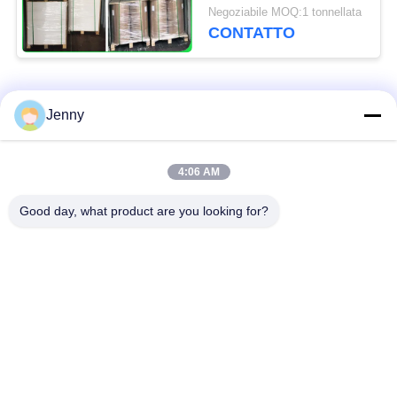
mm
Negoziabile MOQ:1 tonnellata
CONTATTO
Categorie popolari
Tutti
Jenny
rotolo marrone della
4:06 AM
carta kraft bianca
carta kraft
Good day, what product are you looking for?
bordo della fodera di
Carta patinata del PE
Kraft
Carta patinata di
Carta offset
lucentezza
Carta non rivestita di
Cartone di SBS